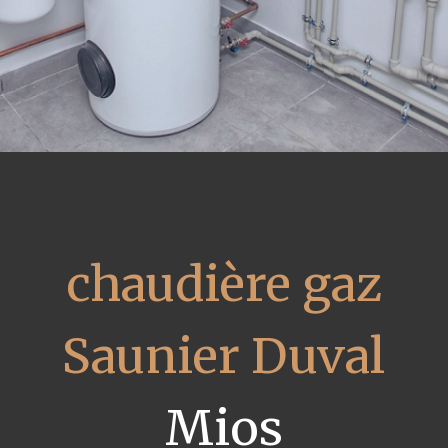
chaudière gaz
Saunier Duval
Mios