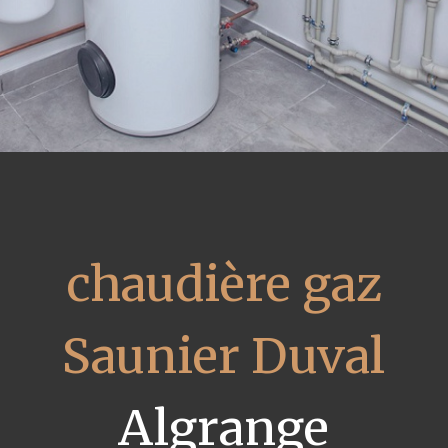
chaudière gaz
Saunier Duval
Algrange