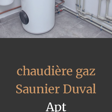
chaudière gaz
Saunier Duval
Apt