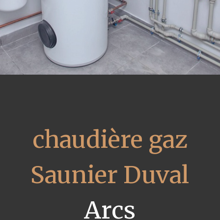
chaudière gaz
Saunier Duval
Arcs