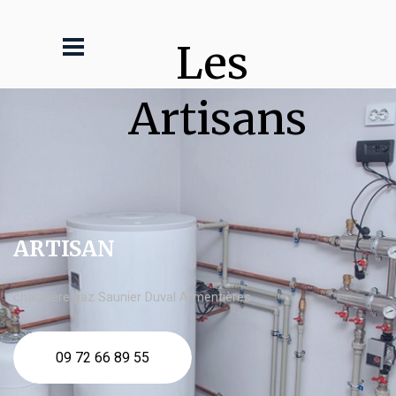
Les 
Artisans
ARTISAN
chaudière gaz Saunier Duval Armentières
09 72 66 89 55