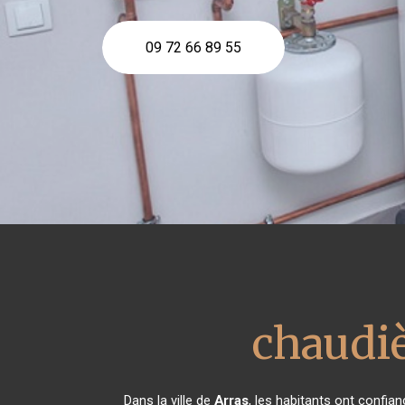
09 72 66 89 55
chaudiè
Dans la ville de
Arras
, les habitants ont confi