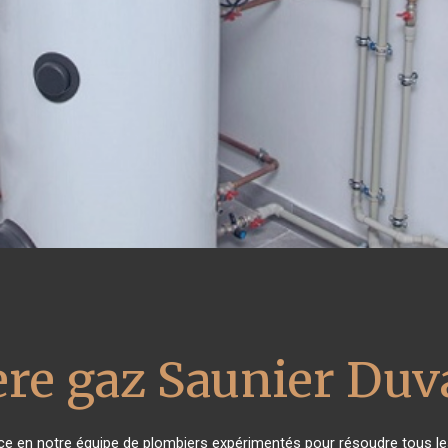
re gaz Saunier Duv
ance en notre équipe de plombiers expérimentés pour résoudre tous le