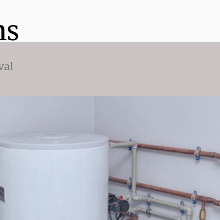
ns
val