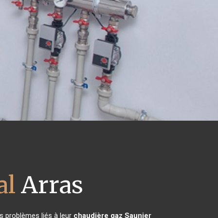
al
Arras
s problèmes liés à leur
chaudière gaz Saunier