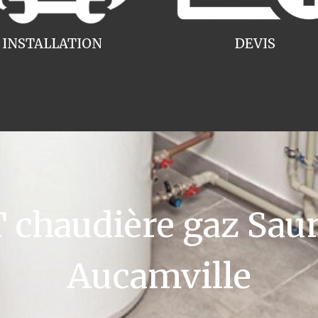
INSTALLATION
DEVIS
chaudière gaz Saun
Aucamville