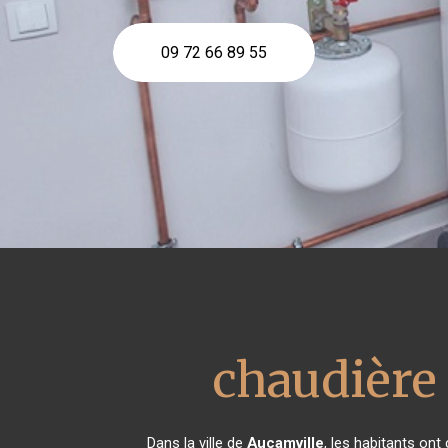
09 72 66 89 55
chaudière
Dans la ville de
Aucamville
, les habitants on