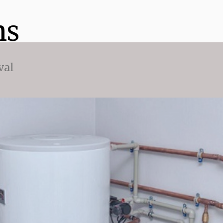
ns
val