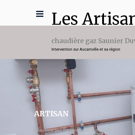
Les Artisa
chaudière gaz Saunier Du
Intervention sur Aucamville et sa région
ARTISAN
chaudière gaz Saunier Duval Aucamville