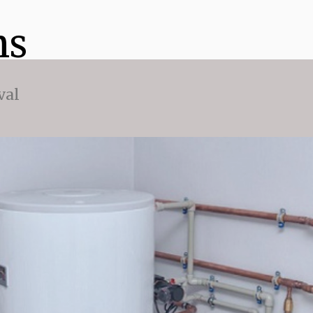
ns
val