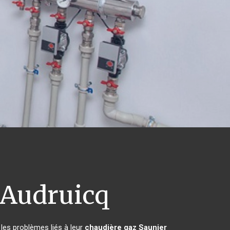
Audruicq
les problèmes liés à leur
chaudière gaz Saunier