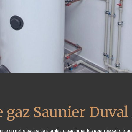
e gaz Saunier Duval
fiance en notre équipe de plombiers expérimentés pour résoudre tous 