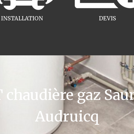
INSTALLATION
DEVIS
chaudière gaz Saun
Audruicq