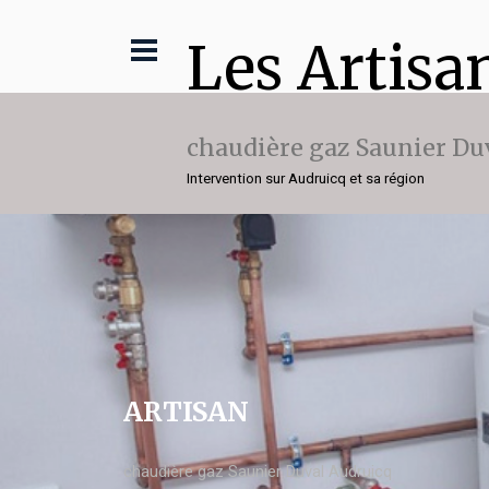
Les Artisa
chaudière gaz Saunier Du
Intervention sur Audruicq et sa région
ARTISAN
chaudière gaz Saunier Duval Audruicq