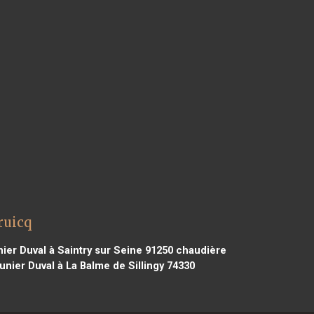
ruicq
er Duval à Saintry sur Seine 91250
chaudière
nier Duval à La Balme de Sillingy 74330