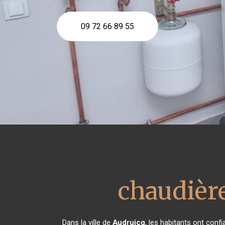
09 72 66 89 55
chaudièr
Dans la ville de
Audruicq
, les habitants ont con