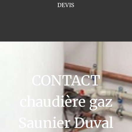
DEVIS
CONTACT
chaudière gaz
Saunier Duval