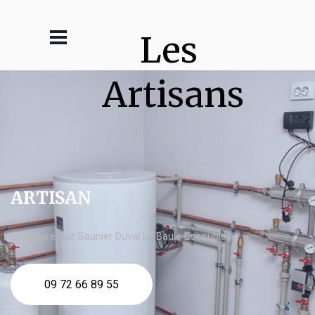
Les 
Artisans
ARTISAN
chaudière gaz Saunier Duval La Baule Escoublac
09 72 66 89 55