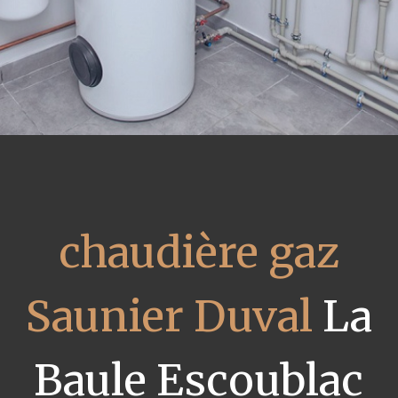
chaudière gaz
Saunier Duval
La
Baule Escoublac