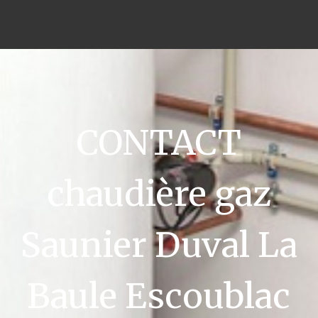
CONTACT
chaudière gaz
Saunier Duval La
Baule Escoublac