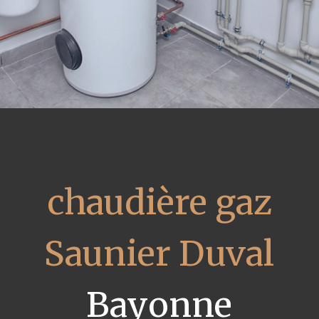
chaudière gaz
Saunier Duval
Bayonne