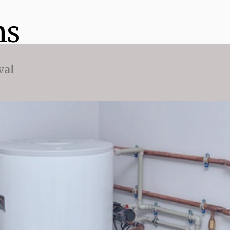
ns
val