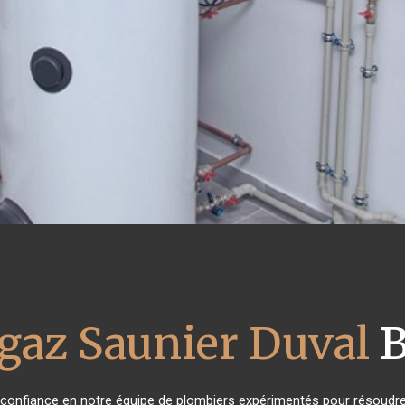
gaz Saunier Duval
B
t confiance en notre équipe de plombiers expérimentés pour résoudre