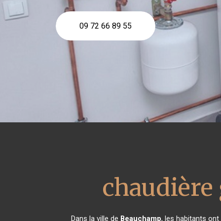
09 72 66 89 55
chaudière 
Dans la ville de
Beauchamp
, les habitants on