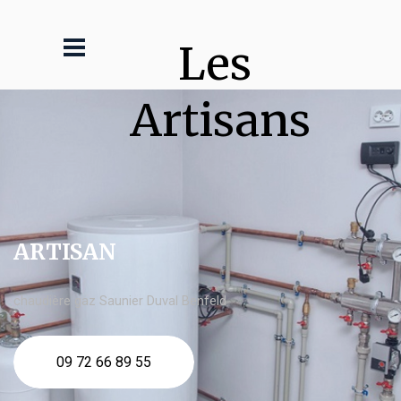
Les 
Artisans
ARTISAN
chaudière gaz Saunier Duval Benfeld
09 72 66 89 55