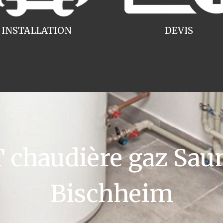
INSTALLATION
DEVIS
chaudière gaz Saun
Bischheim