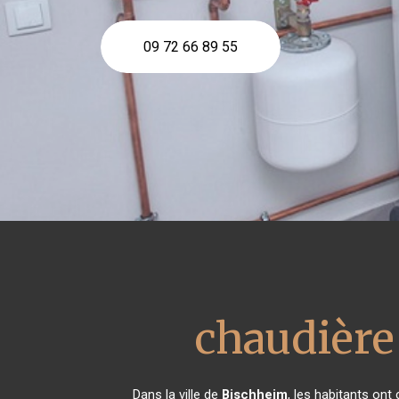
09 72 66 89 55
chaudière
Dans la ville de
Bischheim
, les habitants on