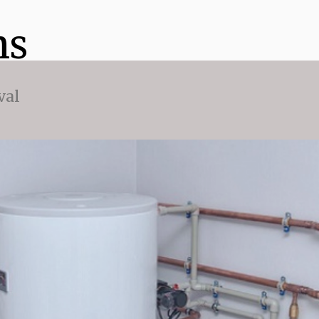
ns
val