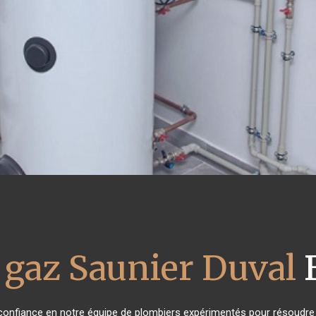
 gaz Saunier Duval
t confiance en notre équipe de plombiers expérimentés pour résoudre 