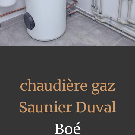
chaudière gaz
Saunier Duval
Boé