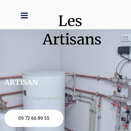
Les 
Artisans
ARTISAN
chaudière gaz Saunier Duval Bois d'Arcy
09 72 66 89 55