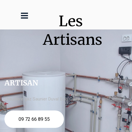
Les 
Artisans
ARTISAN
chaudière gaz Saunier Duval Bois Guillaume
09 72 66 89 55