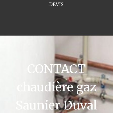
DEVIS
CONTACT
chaudière gaz
Saunier Duval