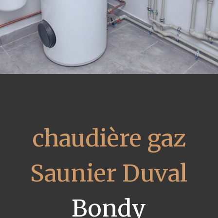
chaudière gaz
Saunier Duval
Bondy