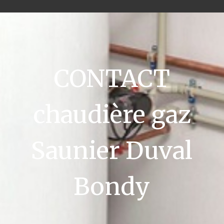
CONTACT
chaudière gaz
Saunier Duval
Bondy