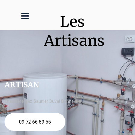
Les 
Artisans
ARTISAN
chaudière gaz Saunier Duval Bonneville
09 72 66 89 55