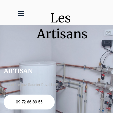
Les 
Artisans
ARTISAN
chaudière gaz Saunier Duval Le Boulou
09 72 66 89 55