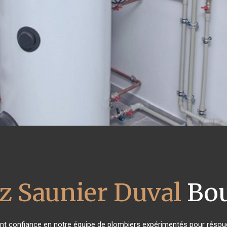
z Saunier Duval
Bou
 ont confiance en notre équipe de plombiers expérimentés pour résou