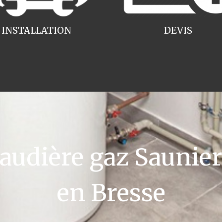
INSTALLATION
DEVIS
udière gaz Saunier
en Bresse