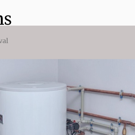
ns
val