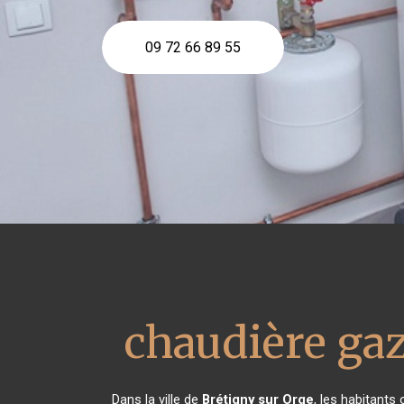
09 72 66 89 55
chaudière ga
Dans la ville de
Brétigny sur Orge
, les habitants