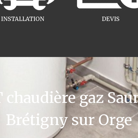
INSTALLATION
DEVIS
chaudière gaz Saun
Brétigny sur Orge