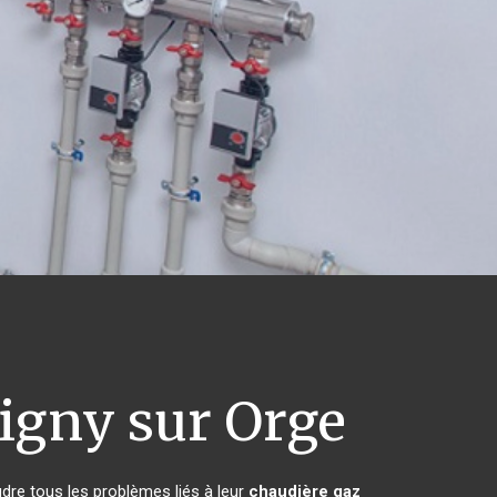
igny sur Orge
dre tous les problèmes liés à leur
chaudière gaz