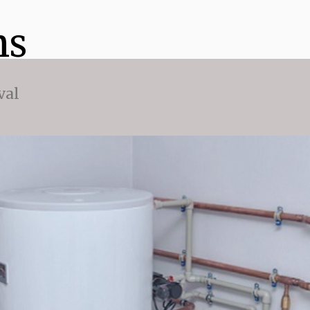
ns
val