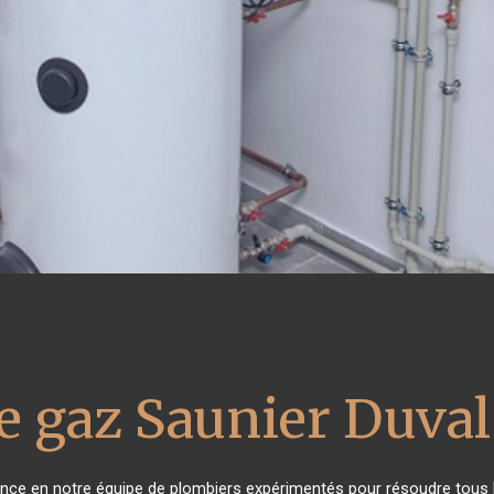
e gaz Saunier Duval
iance en notre équipe de plombiers expérimentés pour résoudre tous 