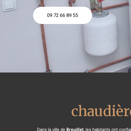
09 72 66 89 55
chaudièr
Dans la ville de
Breuillet
, les habitants ont conf