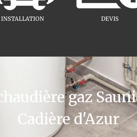
INSTALLATION
DEVIS
audière gaz Sauni
Cadière d'Azur