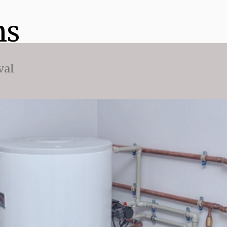
ns
val