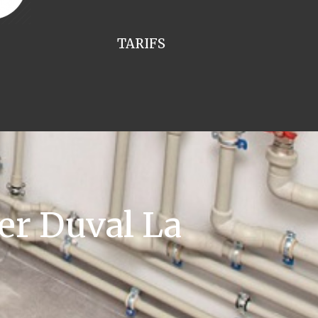
TARIFS
er Duval La