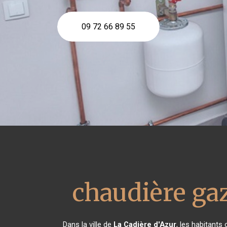
09 72 66 89 55
chaudière ga
Dans la ville de
La Cadière d'Azur
, les habitants