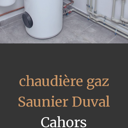
chaudière gaz
Saunier Duval
Cahors