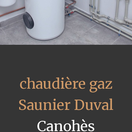
chaudière gaz
Saunier Duval
Canohès