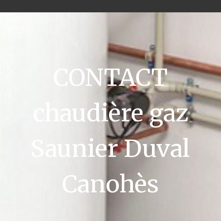
CONTACT
chaudière gaz
Saunier Duval
Canohès