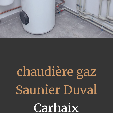
chaudière gaz
Saunier Duval
Carhaix