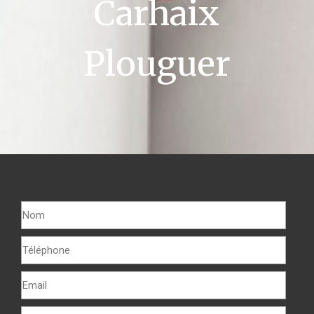
Carhaix
Plouguer