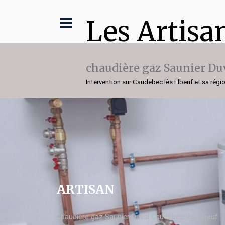
Les Artisa
chaudière gaz Saunier Du
Intervention sur Caudebec lès Elbeuf et sa régi
ARTISAN
chaudière gaz Saunier Duval Caudebec lès Elbeuf