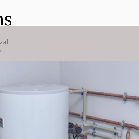
ns
val
on