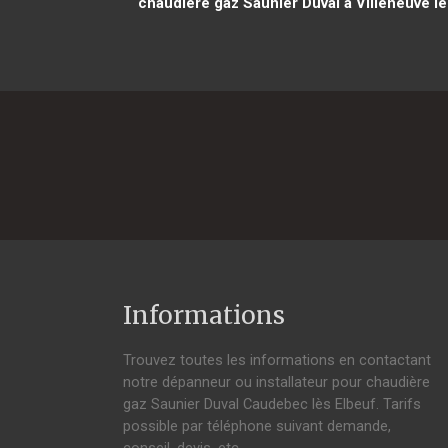
chaudière gaz Saunier Duval à Villeneuve 
Informations
Trouvez toutes les informations en contactant
notre dépanneur ou installateur pour chaudière
gaz Saunier Duval Caudebec lès Elbeuf. Tarifs
possible par téléphone suivant demande,
conseil, devis, etc.