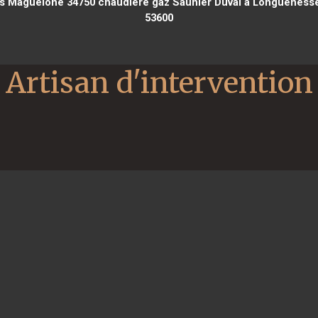
lès Maguelone 34750
chaudière gaz Saunier Duval à Longueness
53600
Artisan d'intervention