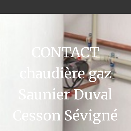
CONTACT
chaudière gaz
Saunier Duval
Cesson Sévigné