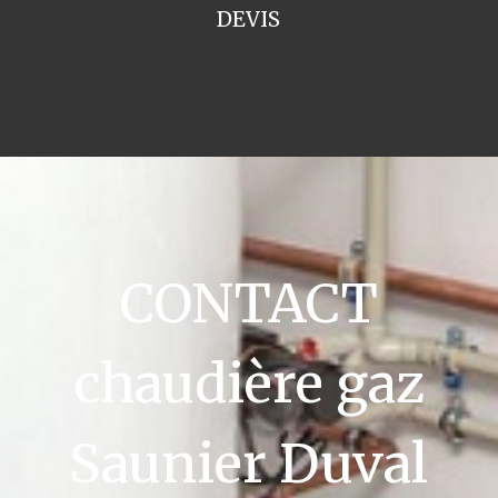
DEVIS
CONTACT
chaudière gaz
Saunier Duval