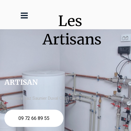
Les 
Artisans
ARTISAN
chaudière gaz Saunier Duval Châlette sur Loing
09 72 66 89 55