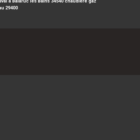
al à Balaruc les Bains 34540
chaudière gaz
au 29400