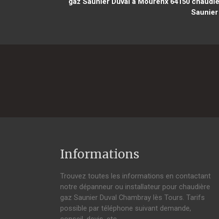
gaz Saunier Duval à Mourenx 64150
chaudiè
Saunier 
Informations
Trouvez toutes les informations en contactant
notre dépanneur ou installateur pour chaudière
gaz Saunier Duval Chambray lès Tours. Tarifs
possible par téléphone suivant demande,
conseil, devis, etc.