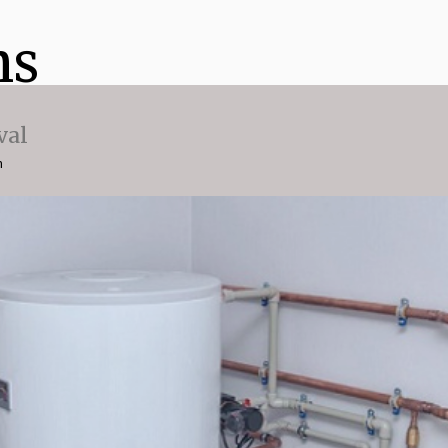
ns
val
n