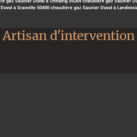
re gaz Saunier Duval à Onnaing 59264
chaudière gaz Saunier Duv
Duval à Granville 50400
chaudière gaz Saunier Duval à Landivisi
Artisan d'intervention