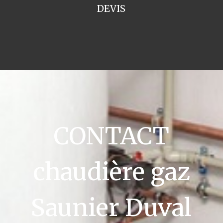
DEVIS
CONTACT
chaudière gaz
Saunier Duval