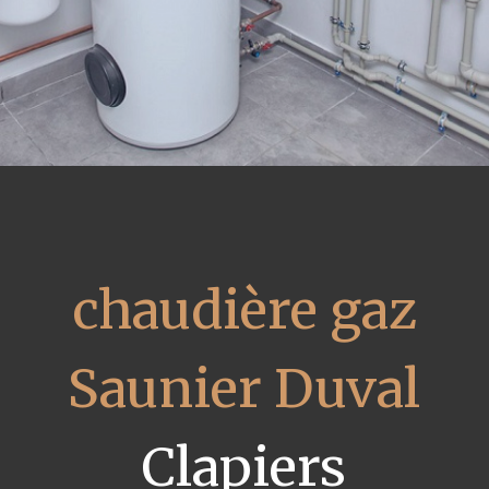
chaudière gaz
Saunier Duval
Clapiers