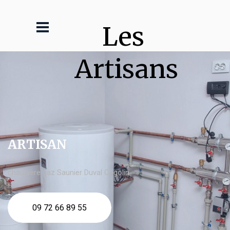
Les 
Artisans
ARTISAN
chaudière gaz Saunier Duval Cogolin
09 72 66 89 55