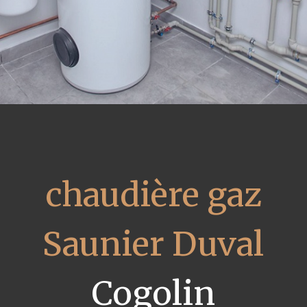
chaudière gaz
Saunier Duval
Cogolin