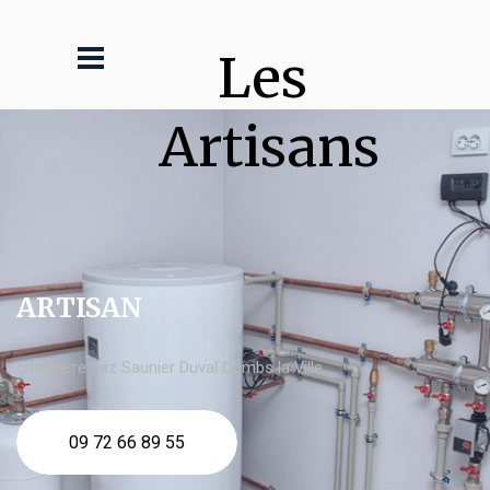
Les 
Artisans
ARTISAN
chaudière gaz Saunier Duval Combs la Ville
09 72 66 89 55