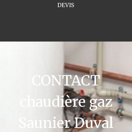
DEVIS
CONTACT
chaudière gaz
Saunier Duval