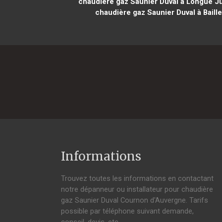
chaudière gaz Saunier Duval à Longué J
chaudière gaz Saunier Duval à Baille
Informations
Trouvez toutes les informations en contactant
notre dépanneur ou installateur pour chaudière
gaz Saunier Duval Cournon d'Auvergne. Tarifs
possible par téléphone suivant demande,
conseil, devis, etc.