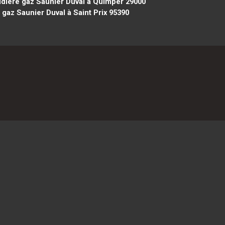
dière gaz Saunier Duval à Quimper 29000
gaz Saunier Duval à Saint Prix 95390