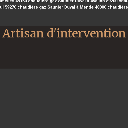
umelles 49160
chaudière gaz Saunier Duval à Avallon 89200
chau
ul 59270
chaudière gaz Saunier Duval à Mende 48000
chaudière 
Artisan d'intervention