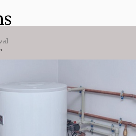
ns
val
on