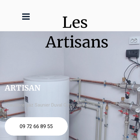
Les 
Artisans
ARTISAN
chaudière gaz Saunier Duval Crépy en Valois
09 72 66 89 55