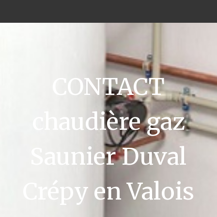
CONTACT
chaudière gaz
Saunier Duval
Crépy en Valois