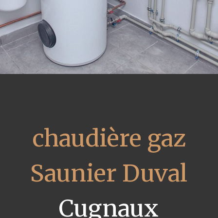
chaudière gaz
Saunier Duval
Cugnaux