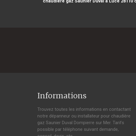
chaudière gaz Saunier Duval à Lucé 28110
c
Informations
Trouvez toutes les informations en contactant
notre dépanneur ou installateur pour chaudière
gaz Saunier Duval Dompierre sur Mer. Tarifs
possible par téléphone suivant demande,
conseil, devis, etc.