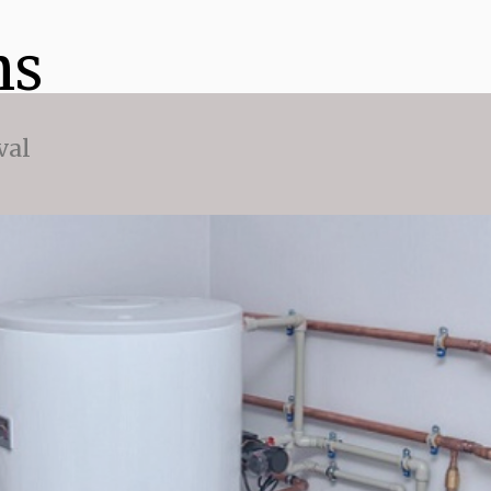
ns
val