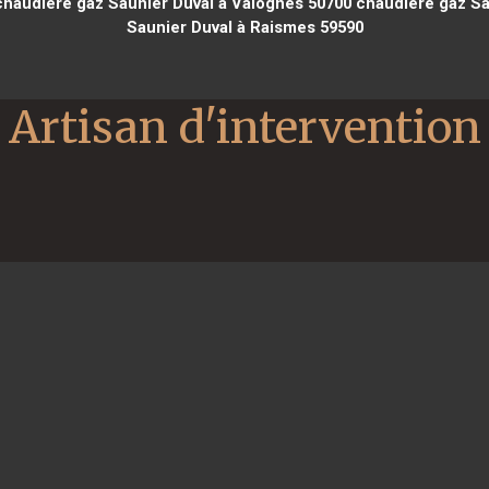
haudière gaz Saunier Duval à Valognes 50700
chaudière gaz Sa
Saunier Duval à Raismes 59590
Artisan d'intervention