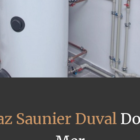
az Saunier Duval
Do