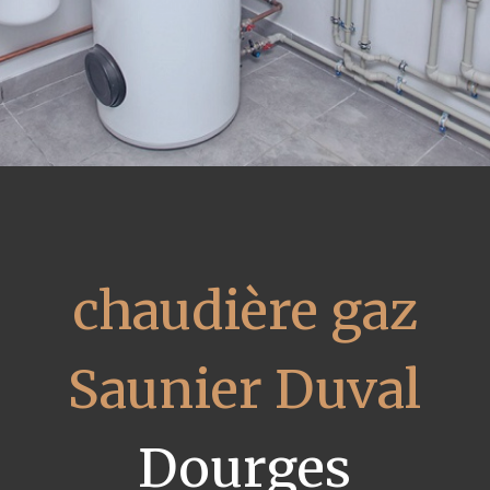
chaudière gaz
Saunier Duval
Dourges