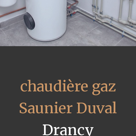
chaudière gaz
Saunier Duval
Drancy