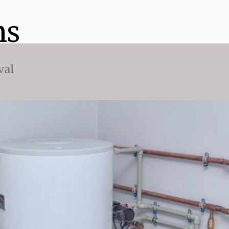
ns
val