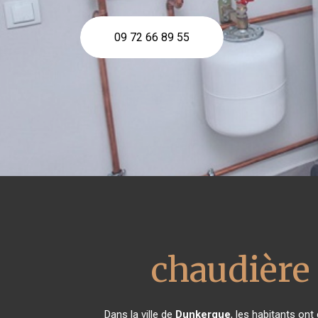
09 72 66 89 55
chaudière
Dans la ville de
Dunkerque
, les habitants on