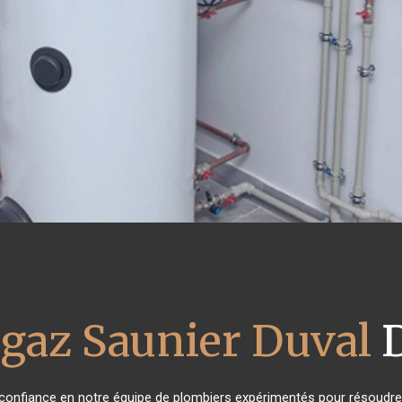
 gaz Saunier Duval
D
t confiance en notre équipe de plombiers expérimentés pour résoudre