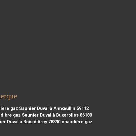
kerque
ère gaz Saunier Duval à Annœullin 59112
ière gaz Saunier Duval à Buxerolles 86180
er Duval à Bois d'Arcy 78390
chaudière gaz