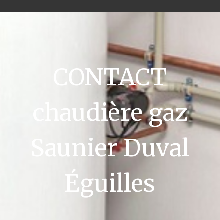
CONTACT
chaudière gaz
Saunier Duval
Éguilles