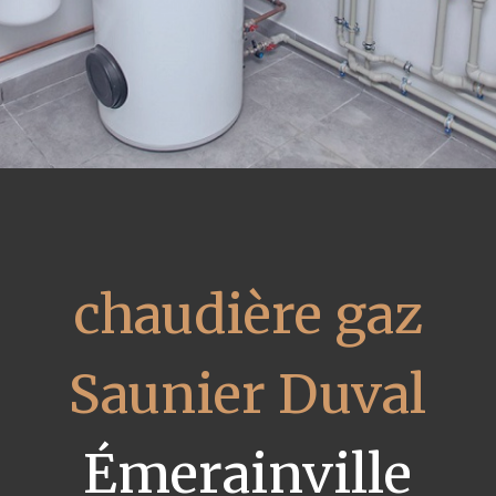
chaudière gaz
Saunier Duval
Émerainville