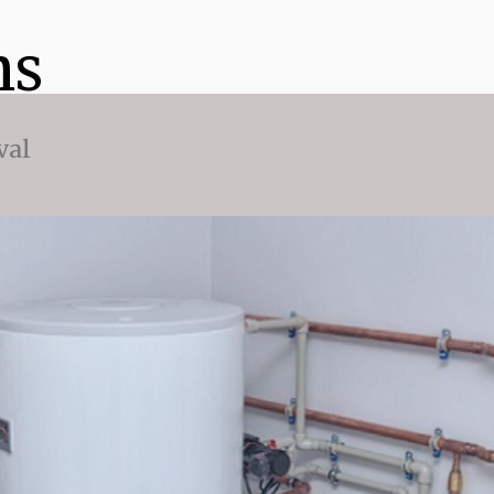
ns
val