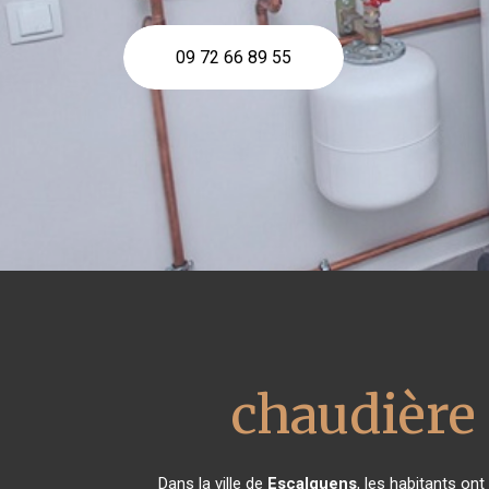
09 72 66 89 55
chaudière
Dans la ville de
Escalquens
, les habitants on