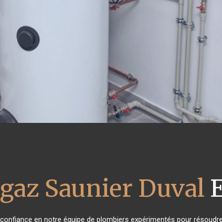
 gaz Saunier Duval
E
t confiance en notre équipe de plombiers expérimentés pour résoudre