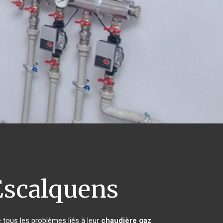
scalquens
 tous les problèmes liés à leur
chaudière gaz