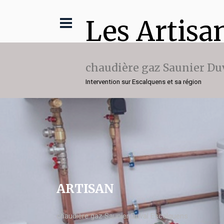
Les Artisa
chaudière gaz Saunier Du
Intervention sur Escalquens et sa région
ARTISAN
chaudière gaz Saunier Duval Escalquens