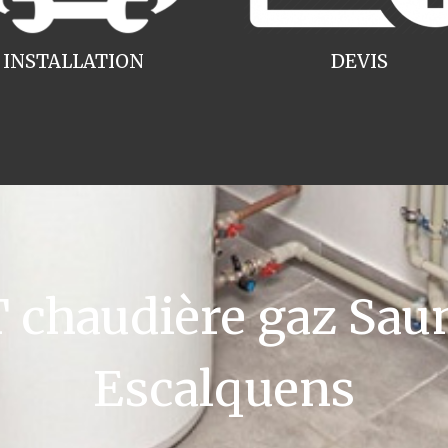
INSTALLATION
DEVIS
chaudière gaz Saun
Escalquens