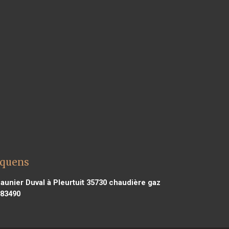
lquens
unier Duval à Pleurtuit 35730
chaudière gaz
 83490