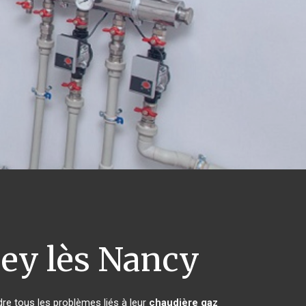
ey lès Nancy
re tous les problèmes liés à leur
chaudière gaz