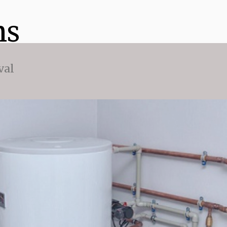
ns
val