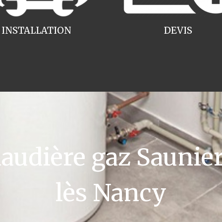
INSTALLATION
DEVIS
udière gaz Saunier
lès Nancy