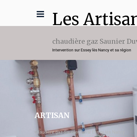
Les Artisa
chaudière gaz Saunier Du
Intervention sur Essey lès Nancy et sa région
ARTISAN
chaudière gaz Saunier Duval Essey lès Nancy