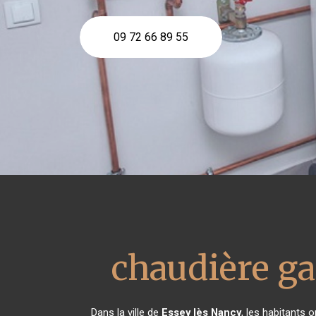
09 72 66 89 55
chaudière ga
Dans la ville de
Essey lès Nancy
, les habitants