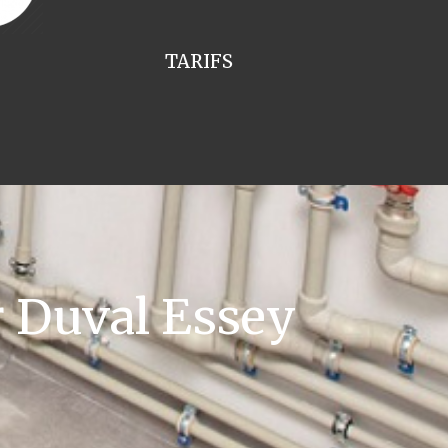
TARIFS
 Duval Essey