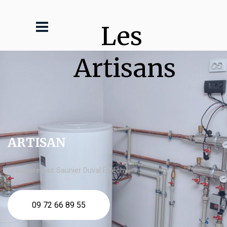
Les 
Artisans
ARTISAN
chaudière gaz Saunier Duval Étréchy
09 72 66 89 55