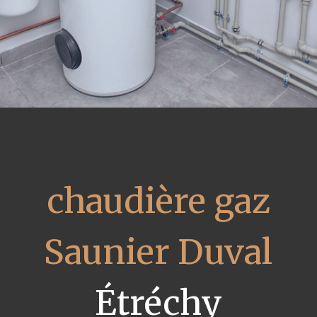
chaudière gaz
Saunier Duval
Étréchy