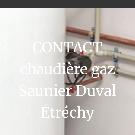
CONTACT
chaudière gaz
Saunier Duval
Étréchy