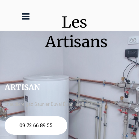
Les 
Artisans
ARTISAN
chaudière gaz Saunier Duval Évian les Bains
09 72 66 89 55